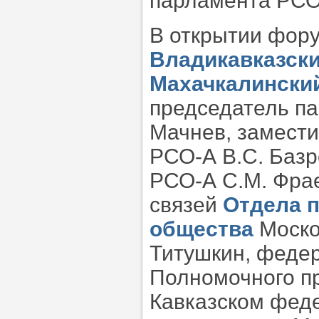
парламента РСО
В открытии фор
Владикавказски
Махачкалинский
председатель па
Мачнев, замести
РСО-А В.С. Базр
РСО-А С.М. Фра
связей
Отдела 
общества
Моско
Титушкин, феде
Полномочного п
Кавказском феде