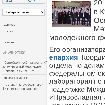
« Июл
Сен »
20
в 
Осе
Церковь
Ме
Статьи
молодежного ф
Галерея
Его организато
Библиотека
епархия
, Коорд
"Святой дух несёт на крыльях!"
отдела по делам
50-км крестный ход с иконой
"Призри на смирение"
федеральном ок
Звезда рождества
лаборатория по 
К истории автокефального и
поддержке Между
филаретовского расколов
«Православная 