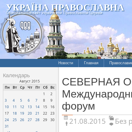
УКРАЇНА ПРАВОСЛАВНА
Официальный сайт Украинской Православной Церкви
Новости
Главная
Православи
Календарь
СЕВЕРНАЯ ОС
Август 2015
Пн
Вт
Ср
Чт
Пт
Сб
Вс
Международн
1
2
3
4
5
6
7
8
9
форум
10
11
12
13
14
15
16
17
18
19
20
21
22
23
21.08.2015
Без 
24
25
26
27
28
29
30
31