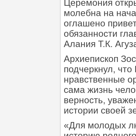
Церемония откры
молебна на нача
оглашено приве
обязанности гл
Алания Т.К. Агуз
Архиепископ Зос
подчеркнул, что
нравственные о
сама жизнь чело
верность, уважен
истории своей з
«Для молодых лю
историю родног