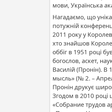
мови, Українська ак
Нагадаємо, що унік
потужній конференці
2011 року у Короле
хто знайшов Королев
оббіг в 1951 році б
богослов, аскет, на
Василій (Пронін). В
мысль» (№ 2. – Апрел
Пронін друкує широк
Згодом в 2010 році 
«Собрание трудов а