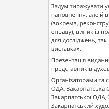
Задум тиражувати ун
наповнення, але й в
(зокрема, реконстр
оправу), виник із п
для досліджень, так
виставках.
Презентація видання 
представників духове
Організаторами та 
ОДА, Закарпатська 
Закарпатської ОДА,
Закарпатський худож