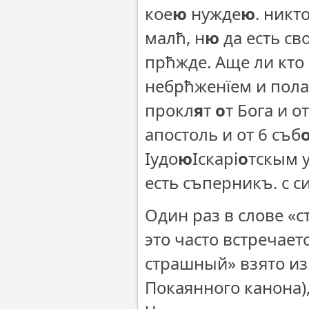
кое
ю
нужде
ю
. никт
малħ, н
ю
да есть св
прħжде. Аще ли кто
небрħженїем и пола
прокл
я
т
о
т Бога и о
апостоль и от 6 съб
Іудо
ю
Іскарі
о
тскым у
есть съперникъ. с с
Один раз в слове «с
это часто встречает
страшный» взято из 
Покаянного канона),