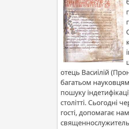
отець Васиілій (Пр
багатьом науковцям,
пошуку індетифікаці
столітті. Сьогодні ч
гості, допомагає на
священнослужитель