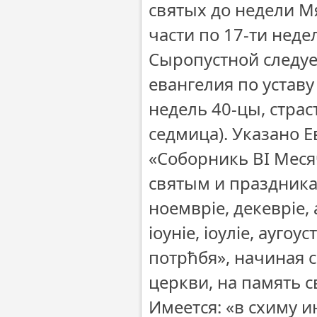
святых до недели Мя
части по 17-ти неде
Сыропустной следуе
евангелия по уставу
недель 40-цы, страс
седмица). Указано Е
«Соборникь ВІ Меся
святым и праздникам
ноемвріе, декевріе, 
іоуніе, іоуліе, ауго
потрħбя», начиная 
церкви, на память с
Имеется: «в схиму 