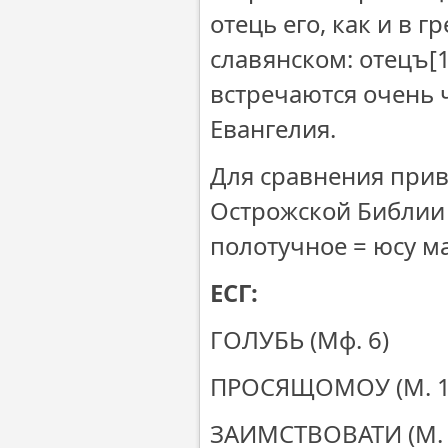
отець его, как и в 
славянском: отецъ
[
встречаются очень 
Евангелия.
Для сравнения прив
Острожской Библии 
полотучное = юсу м
ЕСГ:
ГОЛУБЬ 
ПРОСЯЩОМО
ЗАИМСТВО