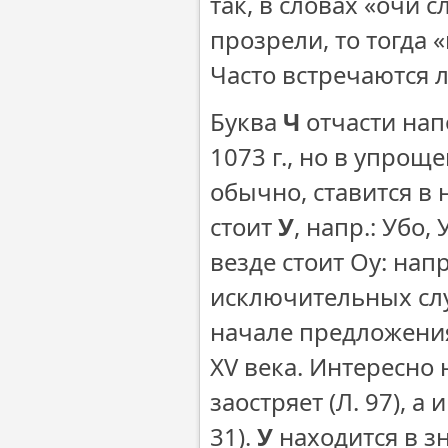
так, в словах «очи с
прозрели, то тогда 
Часто встречаются ли
Буква
Ч
отчасти нап
1073 г., но в упро
обычно, ставится в 
стоит
У
, напр.: Убо,
везде стоит Оу: нап
исключительных случ
начале предложени
XV века. Интересно
заостряет (Л. 97), 
31).
У
находится в з