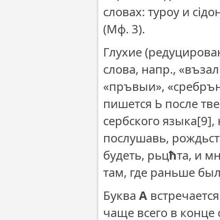
словах: туроу и сідо
(Мф. 3).
Глухие (редуцирован
слова, напр., «въза
«пръвыи», «сребрън
пишется Ь после тв
сербского языка
[9],
послушавь, рождьств
будеть, рьц
ħ
та, и м
там, где раньше был 
Буква
А
встречается
чаще всего в конце с