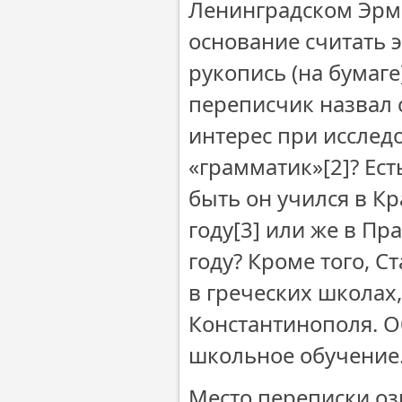
Ленинградском Эрми
основание считать э
рукопись (на бумаг
переписчик назвал 
интерес при исследо
«грамматик»
[2]? Ес
быть он учился в К
году
[3] или же в Пр
году? Кроме того, 
в греческих школах,
Константинополя. О
школьное обучение
Место переписки оз