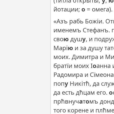
(титла открыты;
у
,
ю
йотации;
о
= омега).
«Азъ рабь Божіи. От
именемъ Стефанъ. п
сво
ю
душ
у
, и подр
Марі
ю
и за душу та
моих. Димитра и Ми
братїи моих І
о
анна 
Радомира и Сїмеона.
поп
у
Никітħ, да слу
да есть дħцам его.
о
прħвнуч
а
т
о
мъ донд
того корене и плħме