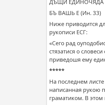
ДЪЩИ ЁДИНОЧ
БЪ ВАШЬ Е
Ниже приводится для
рукописи ЕСГ:
«Сего рад оуподоби
стязатися о словеси
приведошя ему един
*****
На последнем листе
написанная рукою п
граматиком. В этом