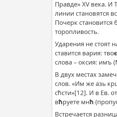
Правде» XV века. И 
линии становятся вс
Почерк становится 
торопливость.
Ударения не стоят н
ставится вария: тво
слова – оксия: имъ (М
В двух местах замеч
слов. «Им же азь кр
сħсти»
[12]. И в Ев. 
в
ħ
руете мн
ħ
(пропус
Встречается разница 