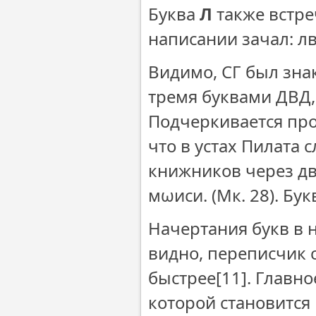
Буква
Л
также встре
написании зачал: лв,
Видимо, СГ был зна
тремя буквами ДВД, 
Подчеркивается про
что в устах Пилата 
книжников через дв
мωиси. (Мк. 28). Бук
Начертания букв в н
видно, переписчик 
быстрее
[11]. Главн
которой становится