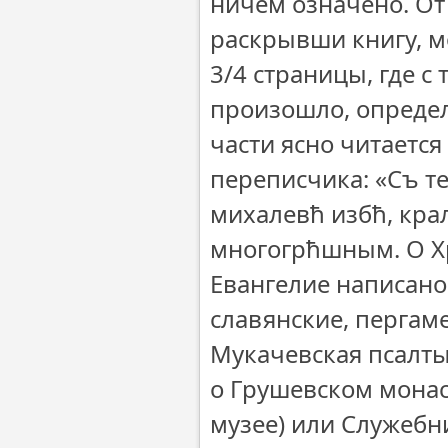
ничем означено. От 
раскрывши книгу, м
3/4 страницы, где с
произошло, определ
части ясно читается
переписчика: «Съ т
михалевħ избħ, кра
многогрħшным. О Хр
Евангелие написано 
славянские, пергам
Мукачевская псалты
о Грушевском монас
музее) или Служебни