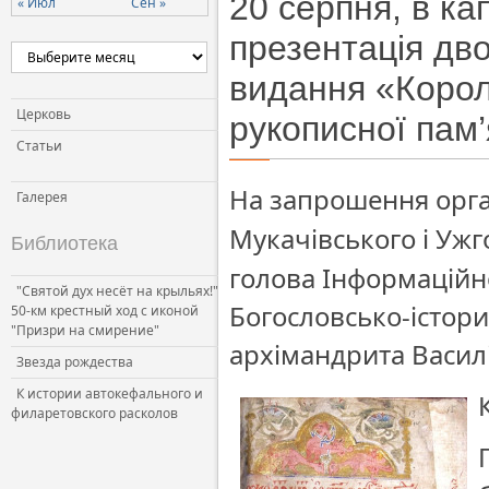
20 серпня, в ка
« Июл
Сен »
Церковь и власть
презентація дв
Церковь и общество
видання «Корол
Церковь и СМИ
Церковь
рукописної пам’
Статьи
На запрошення орган
Галерея
Мукачівського і Уж
Библиотека
голова Інформаційно
"Святой дух несёт на крыльях!"
Богословсько-істори
50-км крестный ход с иконой
"Призри на смирение"
архімандрита Василі
Звезда рождества
К истории автокефального и
филаретовского расколов