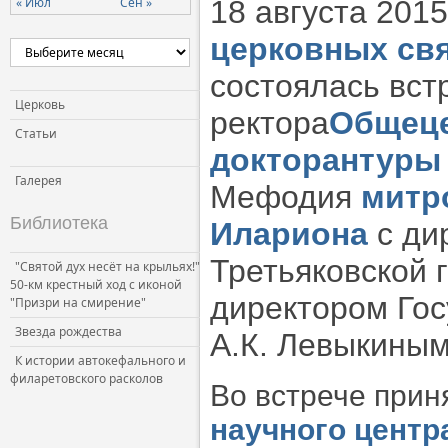
« Июл
Сен »
18 августа 2015
Церковь и власть
церковных св
Церковь и общество
состоялась вст
Церковь и СМИ
Церковь
ректора
Общеце
Статьи
докторантуры
Галерея
Мефодия
митр
Библиотека
Илариона
с ди
Третьяковской 
"Святой дух несёт на крыльях!"
50-км крестный ход с иконой
директором Гос
"Призри на смирение"
Звезда рождества
А.К. Левыкиным
К истории автокефального и
филаретовского расколов
Во встрече прин
научного центр