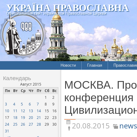
УКРАЇНА ПРАВОСЛАВНА
Официальный сайт Украинской Православной Церкви
Новости
Главная
Православи
Летопись епархий
Богословие
Календарь
МОСКВА. Прой
Межконфессиональные
История
Август 2015
отношения
Пн
Вт
Ср
Чт
Пт
Сб
Вс
Митрополит
конференция 
1
2
Нарушения прав
Хроники
верующих
3
4
5
6
7
8
9
Цивилизацио
10
11
12
13
14
15
16
Официальная хроника
17
18
19
20
21
22
23
Расколы, ереси, секты
20.08.2015
news
24
25
26
27
28
29
30
СОЦИАЛЬНОЕ
31
СЛУЖЕНИЕ