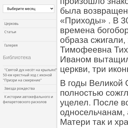
произошло знако
Церковь и власть
была возвращена
Церковь и общество
«Приходы» . В 30
Церковь и СМИ
Церковь
времена богобор
Статьи
образа сжигали
Галерея
Тимофеевна Тих
Библиотека
Иваном вытащила
церкви, три икон
"Святой дух несёт на крыльях!"
50-км крестный ход с иконой
"Призри на смирение"
В годы Великой
Звезда рождества
полностью сожг
К истории автокефального и
уцелел. После в
филаретовского расколов
односельчанам,
Матери так и хра