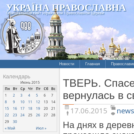
УКРАЇНА ПРАВОСЛАВНА
Официальный сайт Украинской Православной Церкви
Новости
Главная
Православи
Летопись епархий
Богословие
Календарь
ТВЕРЬ. Спасен
Межконфессиональные
История
Июнь 2015
отношения
Пн
Вт
Ср
Чт
Пт
Сб
Вс
Митрополит
вернулась в с
1
2
3
4
5
6
7
Нарушения прав
Хроники
верующих
8
9
10
11
12
13
14
17.06.2015
news
15
16
17
18
19
20
21
Официальная хроника
22
23
24
25
26
27
28
Расколы, ереси, секты
29
30
На днях в дерев
СОЦИАЛЬНОЕ
« Май
Июл »
СЛУЖЕНИЕ