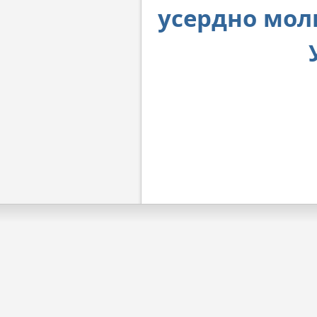
усердно мол