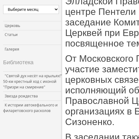
Элладской Прав
Церковь и власть
центре Пентели 
Церковь и общество
заседание Коми
Церковь и СМИ
Церковь
Церквей при Ев
Статьи
посвященное тем
Галерея
От Московского 
Библиотека
участие замест
"Святой дух несёт на крыльях!"
церковных связе
50-км крестный ход с иконой
"Призри на смирение"
исполняющий об
Звезда рождества
Православной Ц
К истории автокефального и
организациях в
филаретовского расколов
Сизоненко.
В заседании так