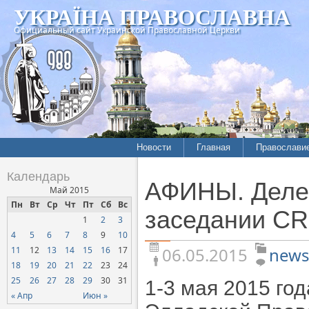
УКРАЇНА ПРАВОСЛАВНА
Официальный сайт Украинской Православной Церкви
Новости
Главная
Православи
Летопись епархий
Богословие
Календарь
АФИНЫ. Делег
Межконфессиональные
История
Май 2015
отношения
Пн
Вт
Ср
Чт
Пт
Сб
Вс
Митрополит
заседании C
1
2
3
Нарушения прав
Хроники
верующих
4
5
6
7
8
9
10
06.05.2015
news
11
12
13
14
15
16
17
Официальная хроника
18
19
20
21
22
23
24
Расколы, ереси, секты
25
26
27
28
29
30
31
1-3 мая 2015 го
СОЦИАЛЬНОЕ
« Апр
Июн »
СЛУЖЕНИЕ