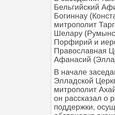
Бельгийский Аф
Богиннау (Конст
митрополит Тар
Шелару (Румынск
Порфирий и иер
Православная Це
Афанасий (Элла
В начале засед
Элладской Церк
митрополит Аха
он рассказал о
поддержки, осу