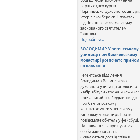
році шляхом виокремлення
перших двох курсів
Чернігівської духовної семінарії,
історія якої бере свій початок
від Чернігівського колегіуму,
заснованого святителем
Іоанном…
Подробней…
ВОЛОДИМИР. У регентському
училищі при Зимненському
монастирі розпочато прийом
на навчання
Регентське відділення
Володимир-Волинського
духовного училища оголосило
набір абітурієнток на 2026/2027
навчальний рік. Відділення діє
при Святогірському
Успенському Зимненському
жіночому монастирі. Про це
повідомляє обитель у фейсбуці.
На навчання запрошуються
особи жіночої статі.
Схвалюється досвід співу в