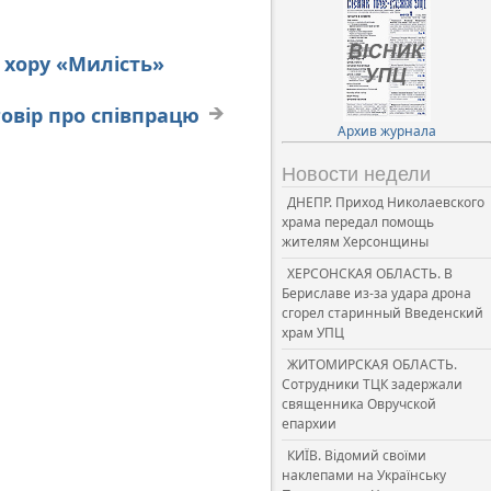
 хору «Милість»
овір про співпрацю
Архив журнала
Новости недели
ДНЕПР. Приход Николаевского
храма передал помощь
жителям Херсонщины
ХЕРСОНСКАЯ ОБЛАСТЬ. В
Бериславе из-за удара дрона
сгорел старинный Введенский
храм УПЦ
ЖИТОМИРСКАЯ ОБЛАСТЬ.
Сотрудники ТЦК задержали
священника Овручской
епархии
КИЇВ. Відомий своїми
наклепами на Українську