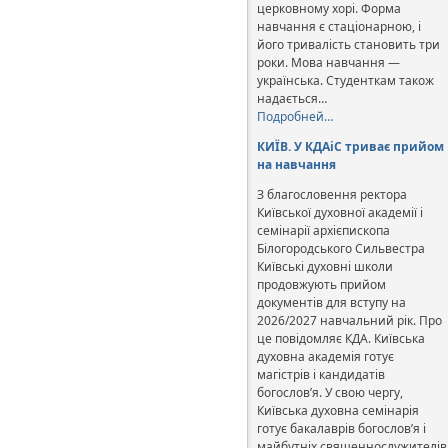
церковному хорі. Форма
навчання є стаціонарною, і
його тривалість становить три
роки. Мова навчання —
українська. Студенткам також
надається…
Подробней…
КИЇВ. У КДАіС триває прийом
на навчання
З благословення ректора
Київської духовної академії і
семінарії архієпископа
Білогородського Сильвестра
Київські духовні школи
продовжують прийом
документів для вступу на
2026/2027 навчальний рік. Про
це повідомляє КДА. Київська
духовна академія готує
магістрів і кандидатів
богослов’я. У свою чергу,
Київська духовна семінарія
готує бакалаврів богослов’я і
майбутніх священнослужителів