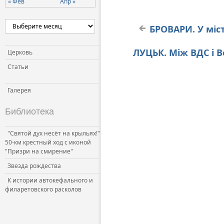
« Фев
Апр »
БРОВАРИ. У міс
ЛУЦЬК. Між ВДС і 
Церковь
Статьи
Галерея
Библиотека
"Святой дух несёт на крыльях!"
50-км крестный ход с иконой
"Призри на смирение"
Звезда рождества
К истории автокефального и
филаретовского расколов