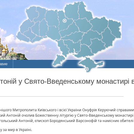
авие
тоній у Свято-Введенському монастирі в
ішого Митрополита Київського і всієї України Онуфрія Керуючий справами
ий Антоній очолив Божественну літургію у Свято-Введенському монастирі 
Угольський Антоній, єпископ Бородянський Варсонофій та намісник обителі
 за мир в Україні.