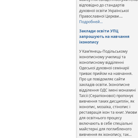
відповідно до стандартів
духовної освіти Української
Православної Церкви….
Подробней…
Заклади освіти УПЦ
запрошують на навчання
іконопису
У Кам’янець-Подільському
іконописному училищі та
іконописному відділенні
Одеської духовної семінарії
триває прийом на навчання.
Про це повідомляє сайти
закладів освіти. Іконописне
відділення ОДС імені монахині
Таїсії (Серапіонової) пропонує
вивчення таких дисциплін, як
іконопис, мозаїка, стінопис і
реставрація ікон та книг. Умови
для освітнього процесу
включають в себе спеціальні
майстерні для поглибленого
вивчення як іконопису, так…