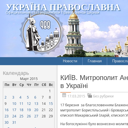
УКРАЇНА ПРАВОСЛАВНА
Официальный сайт Украинской Православной Церкви
Новости
Главная
Правосл
Календарь
КИЇВ. Митрополит Ан
Март 2015
в Україні
Пн
Вт
Ср
Чт
Пт
Сб
Вс
1
17.03.2015
Без рубрики
2
3
4
5
6
7
8
9
10
11
12
13
14
15
17 березня за благословенням Блаженн
16
17
18
19
20
21
22
митрополит Бориспільський і Броварськ
єпископ Макарівський Іларій, єпископ 
23
24
25
26
27
28
29
30
31
На богослужінні було вознесено молитву