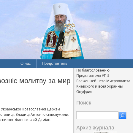
О нас
Предстоятель
По благословению
Предстоятеля УПЦ
озніс молитву за мир
Блаженнейшего Митрополита
Киевского и всея Украины
Онуфрия
Поиск
 Української Православної Церкви
столиці.
Владиці Антонію співслужили:
 єпископ Фастівський Даміан.
Архив журнала