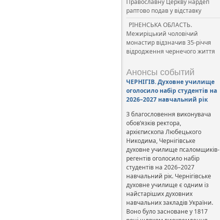
Православну Церкву нардеп
раптово подав у відставку
РІНЕНСЬКА ОБЛАСТЬ.
Межиріцький чоловічий
монастир відзначив 35-річчя
відродження чернечого життя
Анонсы событий
ЧЕРНІГІВ. Духовне училище
оголосило набір студентів на
2026–2027 навчальний рік
З благословення виконувача
обов’язків ректора,
архієпископа Любецького
Никодима, Чернігівське
духовне училище псаломщиків-
регентів оголосило набір
студентів на 2026–2027
навчальний рік. Чернігівське
духовне училище є одним із
найстаріших духовних
навчальних закладів України.
Воно було засноване у 1817