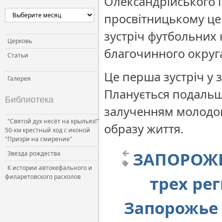
Олександрійського 
просвітницькому цен
зустріч футбольних
Церковь
благочинного округ
Статьи
Це перша зустріч у з
Галерея
Планується подальш
Библиотека
залученням молодог
"Святой дух несёт на крыльях!"
образу життя.
50-км крестный ход с иконой
"Призри на смирение"
ЗАПОРОЖЬЕ
Звезда рождества
К истории автокефального и
филаретовского расколов
трех ре
Запорожье 