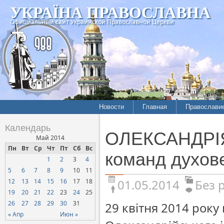
УКРАЇНА ПРАВОСЛАВНА
Официальный сайт Украинской Православной Церкви
Новости
Главная
Православи
Календарь
ОЛЕКСАНДРІЯ.
Май 2014
Пн
Вт
Ср
Чт
Пт
Сб
Вс
команд духов
1
2
3
4
5
6
7
8
9
10
11
01.05.2014
Без 
12
13
14
15
16
17
18
19
20
21
22
23
24
25
26
27
28
29
30
31
29 квітня 2014 рок
« Апр
Июн »