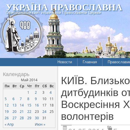
УКРАЇНА ПРАВОСЛАВНА
Официальный сайт Украинской Православной Церкви
Новости
Главная
Православи
Календарь
КИЇВ. Близько
Май 2014
Пн
Вт
Ср
Чт
Пт
Сб
Вс
дитбудинків о
1
2
3
4
5
6
7
8
9
10
11
Воскресіння Х
12
13
14
15
16
17
18
19
20
21
22
23
24
25
волонтерів
26
27
28
29
30
31
« Апр
Июн »