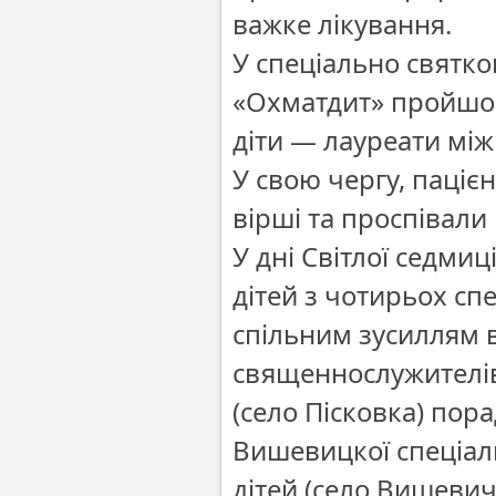
важке лікування.
У спеціально святко
«Охматдит» пройшов
діти — лауреати мі
У свою чергу, паціє
вірші та проспівали 
У дні Світлої седми
дітей з чотирьох сп
спільним зусиллям 
священнослужителі
(село Пісковка) пора
Вишевицкої спеціал
дітей (село Вишеви