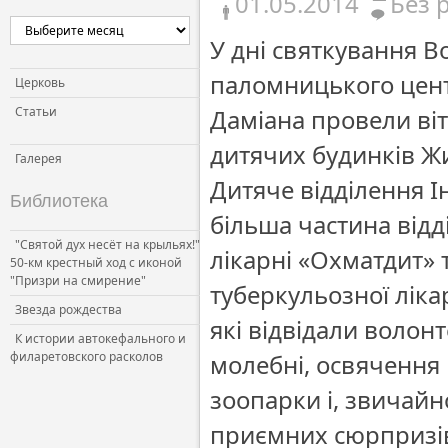
01.05.2014
Без 
У дні святкування В
паломницького центр
Церковь
Статьи
Даміана провели віт
дитячих будинків Жи
Галерея
Дитяче відділення Ін
Библиотека
більша частина відд
"Святой дух несёт на крыльях!"
лікарні «Охматдит» т
50-км крестный ход с иконой
"Призри на смирение"
туберкульозної ліка
Звезда рождества
які відвідали волон
К истории автокефального и
филаретовского расколов
молебні, освячення п
зоопарки і, звичайн
приємних сюрпризів,