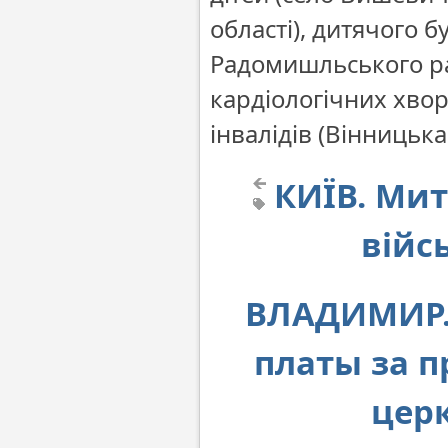
області), дитячого 
Радомишльського ра
кардіологічних хвор
інвалідів (Вінницька
КИЇВ. Мит
війс
ВЛАДИМИР.
платы за 
цер