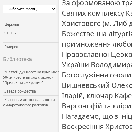
За сформованою тради
Святих комплексу К
Христового (м. Либі
Церковь
Божественна літургі
Статьи
примноження любові,
Галерея
Православної Церкв
Библиотека
України Володимир
"Святой дух несёт на крыльях!"
Богослужіння очоли
50-км крестный ход с иконой
"Призри на смирение"
Вишневський Олекса
Звезда рождества
Іларій, ключар Каф
К истории автокефального и
Варсонофій та кліри
филаретовского расколов
Нагадаємо, що з іні
Воскресіння Христов