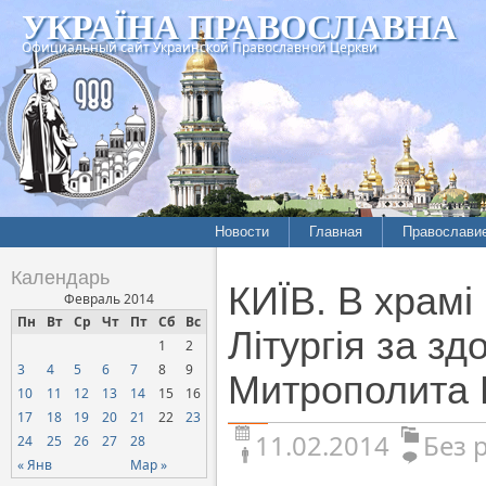
УКРАЇНА ПРАВОСЛАВНА
Официальный сайт Украинской Православной Церкви
Новости
Главная
Православи
Календарь
КИЇВ. В храмі
Февраль 2014
Пн
Вт
Ср
Чт
Пт
Сб
Вс
Літургія за з
1
2
3
4
5
6
7
8
9
Митрополита
10
11
12
13
14
15
16
17
18
19
20
21
22
23
11.02.2014
Без 
24
25
26
27
28
« Янв
Мар »