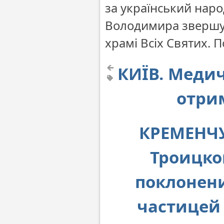
за український нар
Володимира звершуєт
храмі Всіх Святих. 
КИЇВ. Медич
отри
КРЕМЕНЧУГ
Троицко
поклонени
частицей