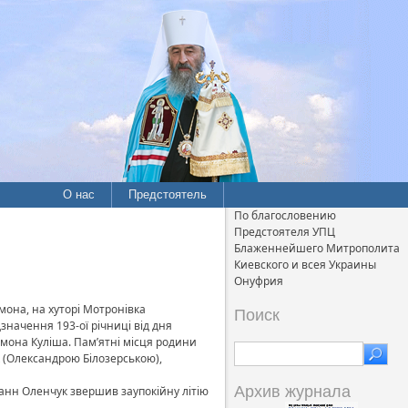
О нас
Предстоятель
По благословению
Предстоятеля УПЦ
Блаженнейшего Митрополита
Киевского и всея Украины
Онуфрия
мона, на хуторі Мотронівка
Поиск
значення 193-ої річниці від дня
ймона Куліша.
Пам’ятні місця родини
к (Олександрою Білозерською),
Архив журнала
анн Оленчук звершив заупокійну літію