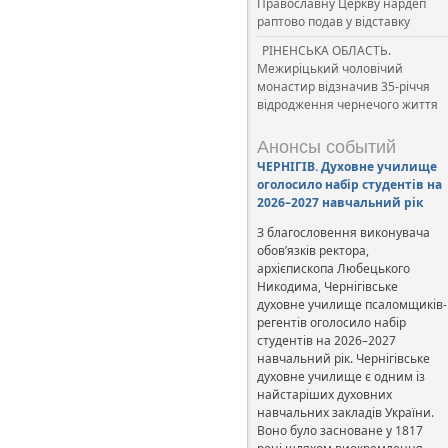
Православну Церкву нардеп
раптово подав у відставку
РІНЕНСЬКА ОБЛАСТЬ.
Межиріцький чоловічий
монастир відзначив 35-річчя
відродження чернечого життя
Анонсы событий
ЧЕРНІГІВ. Духовне училище
оголосило набір студентів на
2026–2027 навчальний рік
З благословення виконувача
обов’язків ректора,
архієпископа Любецького
Никодима, Чернігівське
духовне училище псаломщиків-
регентів оголосило набір
студентів на 2026–2027
навчальний рік. Чернігівське
духовне училище є одним із
найстаріших духовних
навчальних закладів України.
Воно було засноване у 1817