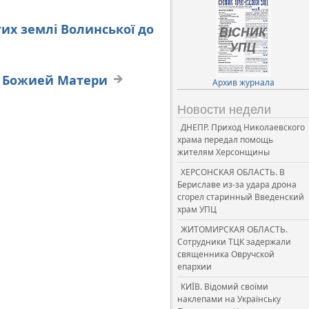
тих землі Волинської до
ы Божией Матери
Архив журнала
Новости недели
ДНЕПР. Приход Николаевского
храма передал помощь
жителям Херсонщины
ХЕРСОНСКАЯ ОБЛАСТЬ. В
Бериславе из-за удара дрона
сгорел старинный Введенский
храм УПЦ
ЖИТОМИРСКАЯ ОБЛАСТЬ.
Сотрудники ТЦК задержали
священника Овручской
епархии
КИЇВ. Відомий своїми
наклепами на Українську