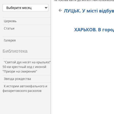
ЛУЦЬК. У місті відбу
Церковь
Статьи
ХАРЬКОВ. В гор
Галерея
Библиотека
"Святой дух несёт на крыльях!"
50-км крестный ход с иконой
"Призри на смирение"
Звезда рождества
К истории автокефального и
филаретовского расколов