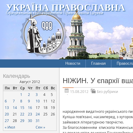
УКРАЇНА ПРАВОСЛАВНА
Официальный сайт Украинской Православной Церкви
Новости
Главная
Правосл
Календарь
НІЖИН. У єпархії вш
Август 2012
Пн
Вт
Ср
Чт
Пт
Сб
Вс
15.08.2012
Без рубрики
1
2
3
4
5
6
7
8
9
10
11
12
13
14
15
16
17
18
19
народження видатного українського пи
20
21
22
23
24
25
26
Куліша пов’язані, насамперед, з хутор
27
28
29
30
31
займався літературною творчістю.
« Июл
Сен »
За благословенням єпископа Ніжинськог
та поклав квіти до могил Пантелеймона