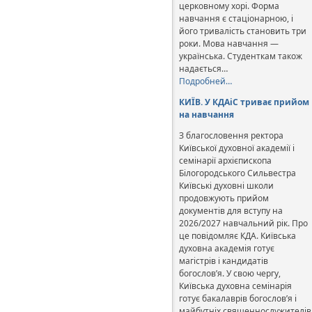
церковному хорі. Форма
навчання є стаціонарною, і
його тривалість становить три
роки. Мова навчання —
українська. Студенткам також
надається…
Подробней…
КИЇВ. У КДАіС триває прийом
на навчання
З благословення ректора
Київської духовної академії і
семінарії архієпископа
Білогородського Сильвестра
Київські духовні школи
продовжують прийом
документів для вступу на
2026/2027 навчальний рік. Про
це повідомляє КДА. Київська
духовна академія готує
магістрів і кандидатів
богослов’я. У свою чергу,
Київська духовна семінарія
готує бакалаврів богослов’я і
майбутніх священнослужителів