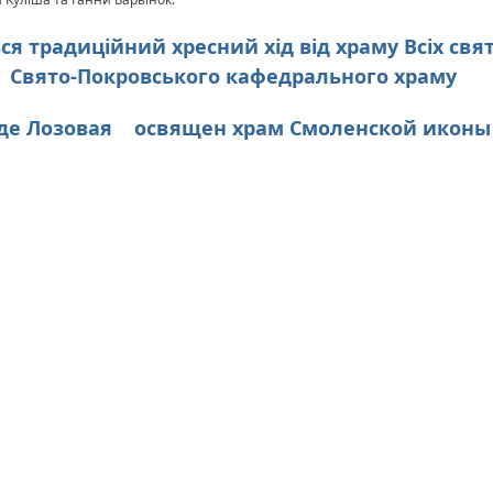
вся традиційний хресний хід від храму Всіх свя
Свято-Покровського кафедрального храму
оде Лозовая освящен храм Смоленской икон