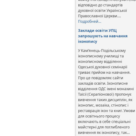
відповідно до стандартів
духовної освіти Української
Православної Церкви….
Подробней…
Заклади освіти УПЦ
запрошують на навчання
іконопису
У Кам’янець-Подільському
іконописному училищі та
іконописному відділенні
Одеської духовної семінарії
триває прийом на навчання.
Про це повідомляє сайти
закладів освіти. Іконописне
відділення ОДС імені монахині
Таїсії (Серапіонової) пропонує
вивчення таких дисциплін, як
іконопис, мозаїка, стінопис і
реставрація ікон та книг. Умови
для освітнього процесу
включають в себе спеціальні
майстерні для поглибленого
вивчення як іконопису, так…