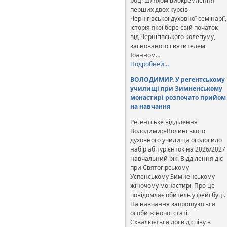
році шляхом виокремлення
перших двох курсів
Чернігівської духовної семінарії,
історія якої бере свій початок
від Чернігівського колегіуму,
заснованого святителем
Іоанном…
Подробней…
ВОЛОДИМИР. У регентському
училищі при Зимненському
монастирі розпочато прийом
на навчання
Регентське відділення
Володимир-Волинського
духовного училища оголосило
набір абітурієнток на 2026/2027
навчальний рік. Відділення діє
при Святогірському
Успенському Зимненському
жіночому монастирі. Про це
повідомляє обитель у фейсбуці.
На навчання запрошуються
особи жіночої статі.
Схвалюється досвід співу в