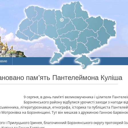
авие
ановано пам’ять Пантелеймона Куліша
9 серпня, в день пам’яті великомученика і цілителя Пантелеі
Борзнянського району відбулися урочисті заходи з нагоди від
сьменника, літературознавця, етнографа, історика та публіциста Пантеле
ом Мотронівка на Борзнянщині. Тут він мешкав з дружиною Ганною Барвіно
о і Прилуцького Іринея, благочинний Борзнянського округу протоієрей Іо
 Куліша та Ганни Барвінок.