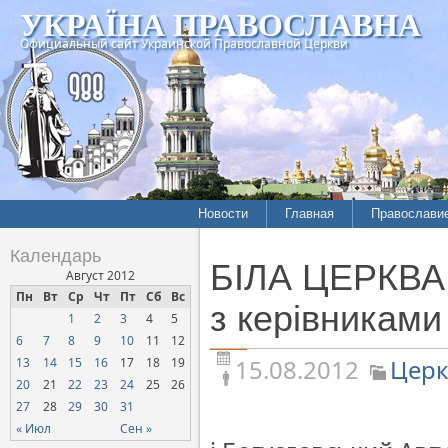
УКРАЇНА ПРАВОСЛАВНА
Официальный сайт Украинской Православной Церкви
Новости
Главная
Православи
Летопись епархий
Богословие
Календарь
БІЛА ЦЕРКВА.
Межконфессиональные
История
Август 2012
отношения
Пн
Вт
Ср
Чт
Пт
Сб
Вс
Митрополит
з керівниками
1
2
3
4
5
Нарушения прав
Хроники
верующих
6
7
8
9
10
11
12
15.08.2012
Церк
13
14
15
16
17
18
19
Официальная хроника
20
21
22
23
24
25
26
Расколы, ереси, секты
27
28
29
30
31
СОЦИАЛЬНОЕ
« Июл
Сен »
СЛУЖЕНИЕ