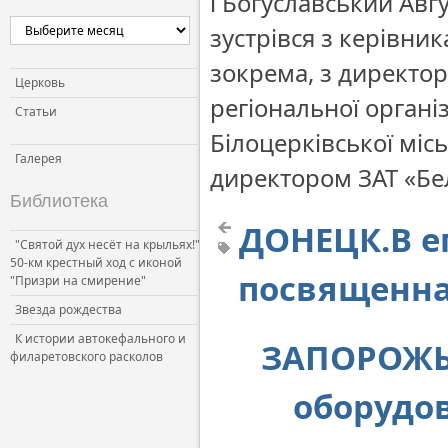
і Богуславський Авг
Церковь и власть
зустрівся з керівни
Церковь и общество
зокрема, з директо
Церковь и СМИ
Церковь
регіональної організ
Статьи
Білоцерківської місь
Галерея
директором ЗАТ «Бе
Библиотека
ДОНЕЦК.В е
"Святой дух несёт на крыльях!"
50-км крестный ход с иконой
посвященна
"Призри на смирение"
Звезда рождества
К истории автокефального и
ЗАПОРОЖЬЕ
филаретовского расколов
оборудов