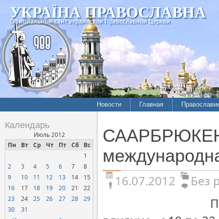
УКРАЇНА ПРАВОСЛАВНА
Официальный сайт Украинской Православной Церкви
Новости
Главная
Православи
Календарь
СААРБРЮКЕН.
Июль 2012
Пн
Вт
Ср
Чт
Пт
Сб
Вс
международна
1
2
3
4
5
6
7
8
16.07.2012
Без 
9
10
11
12
13
14
15
16
17
18
19
20
21
22
23
24
25
26
27
28
29
П
30
31