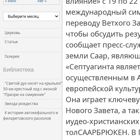
влияние» с 19 по 2
« Июн
Авг »
международный сим
переводу Ветхого За
чтобы обсудить рез
Церковь
Статьи
сообщает пресс-слу
земли Саар, являющ
Галерея
«Септуагинта являе
Библиотека
осуществленным в А
"Святой дух несёт на крыльях!"
европейской культу
50-км крестный ход с иконой
"Призри на смирение"
Она играет ключеву
Звезда рождества
Нового Завета, а т
К истории автокефального и
филаретовского расколов
иудео-христианских
толСААРБРЮКЕН. В 