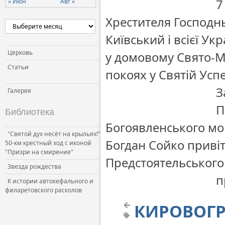
7
« Июн
Авг »
Церковь и власть
Хрестителя Господн
Церковь и общество
Київський і всієї У
Церковь и СМИ
Церковь
у домовому Свято-М
Статьи
покоях у Святій Усп
З
Галерея
П
Библиотека
Богоявленського мо
"Святой дух несёт на крыльях!"
Богдан Сойко приві
50-км крестный ход с иконой
"Призри на смирение"
Предстоятельського 
Звезда рождества
п
К истории автокефального и
филаретовского расколов
КИРОВОГР