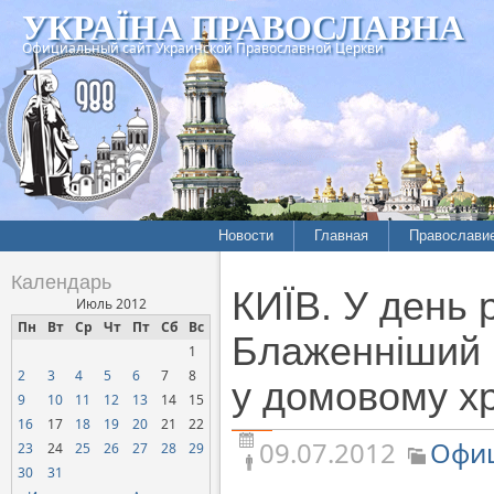
УКРАЇНА ПРАВОСЛАВНА
Официальный сайт Украинской Православной Церкви
Новости
Главная
Православи
Летопись епархий
Богословие
Календарь
КИЇВ. У день 
Межконфессиональные
История
Июль 2012
отношения
Пн
Вт
Ср
Чт
Пт
Сб
Вс
Митрополит
Блаженніший 
1
Нарушения прав
Хроники
верующих
2
3
4
5
6
7
8
у домовому хр
9
10
11
12
13
14
15
Официальная хроника
16
17
18
19
20
21
22
Расколы, ереси, секты
09.07.2012
Офиц
23
24
25
26
27
28
29
СОЦИАЛЬНОЕ
30
31
СЛУЖЕНИЕ