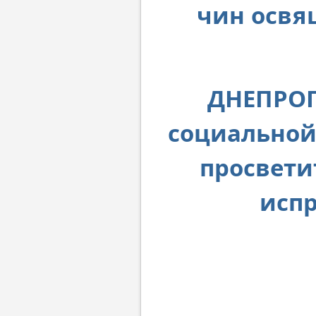
чин освя
ДНЕПРОП
социальной
просвети
исп