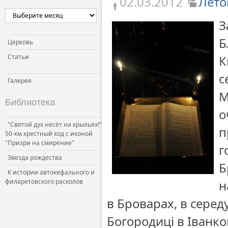
02.03.2012
Лето
Церковь и власть
З
Церковь и общество
Б
Церковь и СМИ
Церковь
Статьи
К
с
Галерея
М
Библиотека
о
"Святой дух несёт на крыльях!"
п
50-км крестный ход с иконой
"Призри на смирение"
г
Звезда рождества
Б
К истории автокефального и
филаретовского расколов
н
в Броварах, в серед
Богородиці в Іванко