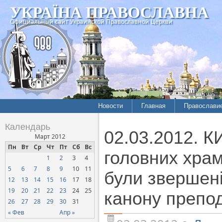
УКРАЇНА ПРАВОСЛАВНА
Официальный сайт Украинской Православной Церкви
Новости
Главная
Православи
Летопись епархий
Богословие
Календарь
02.03.2012. 
Межконфессиональные
История
Март 2012
отношения
Пн
Вт
Ср
Чт
Пт
Сб
Вс
Митрополит
головних храм
1
2
3
4
Нарушения прав
Хроники
верующих
5
6
7
8
9
10
11
були звершені
12
13
14
15
16
17
18
Официальная хроника
19
20
21
22
23
24
25
канону препод
Расколы, ереси, секты
26
27
28
29
30
31
СОЦИАЛЬНОЕ
« Фев
Апр »
СЛУЖЕНИЕ