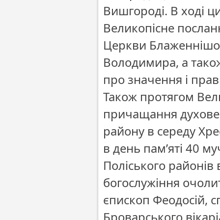
Вишгороді. В ході ц
Великопісне послан
Церкви Блаженнішого
Володимира, а тако
про значення і пра
Також протягом Вели
причащання духовен
району в середу Хр
в день пам’яті 40 му
Поліського районів в
богослужіння очоли
єпископ Феодосій, 
Броварського вікарі