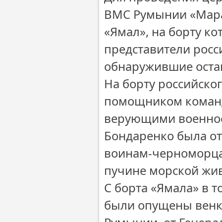
ВМС Румынии «Мара
«Ямал», на борту к
представители росс
обнаружившие остан
На борту российско
помощником команд
верующими военно
Бондаренко была от
воинам-черноморцам
пучине морской жи
С борта «Ямала» в 
были опущены венки