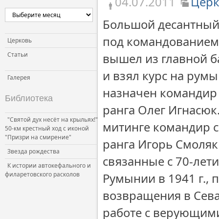
04.07.2011
Церк
Церковь и власть
Большой десантный 
Церковь и общество
под командованием 
Церковь и СМИ
Церковь
Статьи
вышел из главной б
и взял курс на рум
Галерея
назначен командир 
Библиотека
ранга Олег Игнасюк
"Святой дух несёт на крыльях!"
митинге командир 
50-км крестный ход с иконой
"Призри на смирение"
ранга Игорь Смоляк 
Звезда рождества
связанные с 70-лет
К истории автокефального и
филаретовского расколов
Румынии в 1941 г.,
возвращения в Сев
работе с верующим