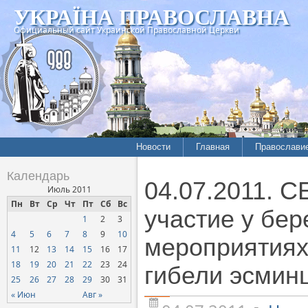
УКРАЇНА ПРАВОСЛАВНА
Официальный сайт Украинской Православной Церкви
Новости
Главная
Православи
Летопись епархий
Богословие
Календарь
04.07.2011. 
Межконфессиональные
История
Июль 2011
отношения
Пн
Вт
Ср
Чт
Пт
Сб
Вс
Митрополит
участие у бе
1
2
3
Нарушения прав
Хроники
верующих
4
5
6
7
8
9
10
мероприятиях
11
12
13
14
15
16
17
Официальная хроника
18
19
20
21
22
23
24
гибели эсмин
Расколы, ереси, секты
25
26
27
28
29
30
31
СОЦИАЛЬНОЕ
« Июн
Авг »
СЛУЖЕНИЕ