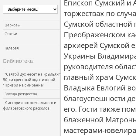
Епископ Сумский и 
торжествах по случ
Сумской областной 
Церковь
Преображенском ка
Статьи
архиерей Сумской е
Галерея
Украины Владимира
Библиотека
руководителя обла
"Святой дух несёт на крыльях!"
главный храм Сумск
50-км крестный ход с иконой
"Призри на смирение"
Владыка Евлогий в
Звезда рождества
благоуспешности де
К истории автокефального и
его. Гости также п
филаретовского расколов
блаженной Матроны
мастерами-ювелира