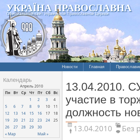
УКРАЇНА ПРАВОСЛАВНА
Официальный сайт Украинской Православной Церкви
Новости
Главная
Православи
Календарь
13.04.2010. 
Апрель 2010
Пн
Вт
Ср
Чт
Пт
Сб
Вс
участие в тор
1
2
3
4
5
6
7
8
9
10
11
должность но
12
13
14
15
16
17
18
19
20
21
22
23
24
25
13.04.2010
Без 
26
27
28
29
30
« Мар
Май »