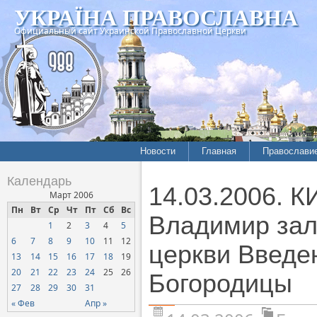
УКРАЇНА ПРАВОСЛАВНА
Официальный сайт Украинской Православной Церкви
Новости
Главная
Православи
Календарь
14.03.2006. 
Март 2006
Пн
Вт
Ср
Чт
Пт
Сб
Вс
Владимир зал
1
2
3
4
5
6
7
8
9
10
11
12
церкви Введе
13
14
15
16
17
18
19
20
21
22
23
24
25
26
Богородицы
27
28
29
30
31
« Фев
Апр »