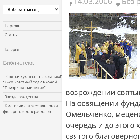
14.03.2006
Без 
Церковь
Статьи
Галерея
Библиотека
"Святой дух несёт на крыльях!"
50-км крестный ход с иконой
"Призри на смирение"
возрождении святы
Звезда рождества
На освящении фунда
К истории автокефального и
филаретовского расколов
Омельченко, мецена
очередь и до этого 
святого благоверног