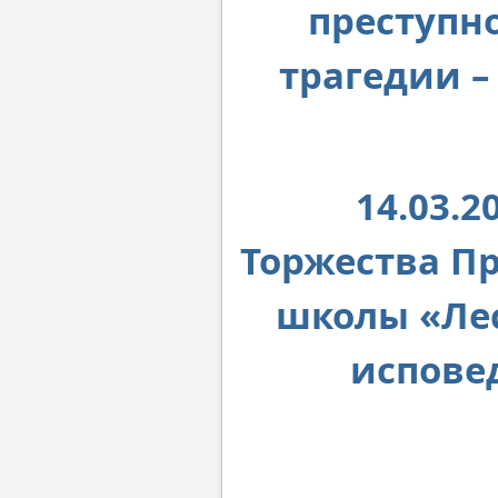
преступн
трагедии –
14.03.
Торжества П
школы «Ле
испове