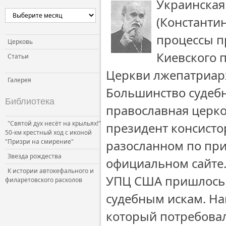
Украинская
(Константи
процессы п
Церковь
Киевского 
Статьи
Церкви лжепатриар
Галерея
Большинство судебн
Библиотека
православная церко
"Святой дух несёт на крыльях!"
президент консисто
50-км крестный ход с иконой
"Призри на смирение"
разосланном по пр
Звезда рождества
официальном сайте.
К истории автокефального и
УПЦ США пришлось 
филаретовского расколов
судебным искам. На
который потребовал