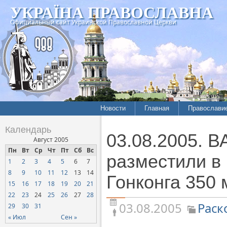
УКРАЇНА ПРАВОСЛАВНА
Официальный сайт Украинской Православной Церкви
Новости
Главная
Православи
Календарь
03.08.2005.
Август 2005
Пн
Вт
Ср
Чт
Пт
Сб
Вс
разместили в
1
2
3
4
5
6
7
8
9
10
11
12
13
14
Гонконга 350 
15
16
17
18
19
20
21
22
23
24
25
26
27
28
03.08.2005
Раск
29
30
31
« Июл
Сен »