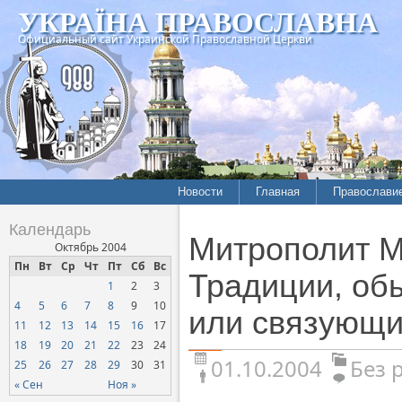
УКРАЇНА ПРАВОСЛАВНА
Официальный сайт Украинской Православной Церкви
Новости
Главная
Православи
Календарь
Митрополит М
Октябрь 2004
Пн
Вт
Ср
Чт
Пт
Сб
Вс
Традиции, об
1
2
3
4
5
6
7
8
9
10
или связующи
11
12
13
14
15
16
17
18
19
20
21
22
23
24
01.10.2004
Без 
25
26
27
28
29
30
31
« Сен
Ноя »