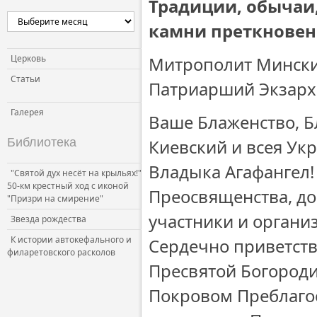
Традиции, обычаи,
камни преткновен
Церковь
Митрополит Мински
Статьи
Патриарший Экзарх 
Галерея
Ваше Блаженство, 
Библиотека
Киевский и всея Ук
Владыка Агафангел
"Святой дух несёт на крыльях!"
50-км крестный ход с иконой
Преосвященства, до
"Призри на смирение"
участники и органи
Звезда рождества
К истории автокефального и
Сердечно приветств
филаретовского расколов
Пресвятой Богороди
Покровом Преблаго