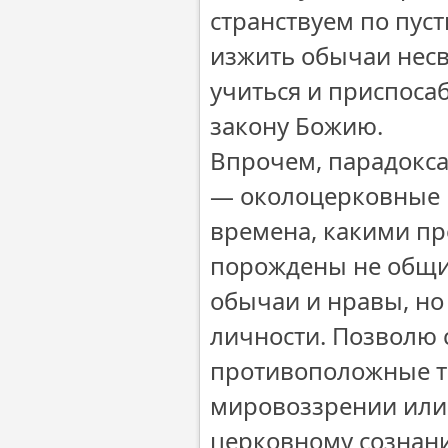
странствуем по пус
изжить обычаи несв
учиться и приспоса
закону Божию.
Впрочем, парадокс
— околоцерковные п
времена, какими пр
порождены не общи
обычаи и нравы, но
личности. Позволю 
противоположные т
мировоззрении или,
церковному сознани