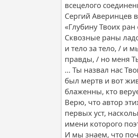
всецелого соедине
Сергий Аверинцев в
«Глубину Твоих ран
Сквозные раны ладо
и тело за тело, / и
правды, / но меня 
… Ты назвал нас Тво
был мертв и вот жив
блаженны, кто веруе
Верю, что автор эти
первых уст, насколь
имени которого поэ
И мы знаем, что по