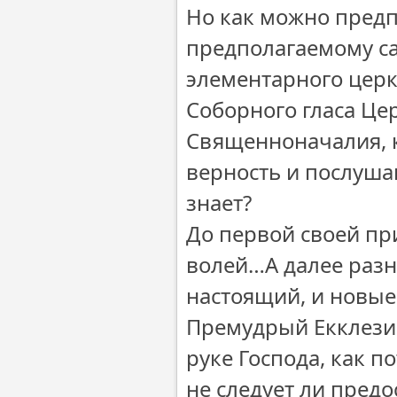
Но как можно пред
предполагаемому са
элементарного цер
Соборного гласа Це
Священноначалия, к
верность и послуша
знает?
До первой своей пр
волей…А далее разне
настоящий, и новы
Премудрый Екклезиа
руке Господа, как по
не следует ли пред